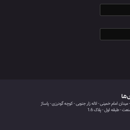
 ما
 میدان امام خمینی - لاله زار جنوبی - کوچه گودرزی - پاساژ
عت - طبقه اول - پلاک 1.6